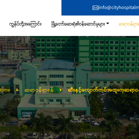
info@cityhospital
ကျွန်ုပ်တို့အကြောင်း
မြို့တော်ဆေးရုံ၏ဝန်ဆောင်မှုများ
ဆရာဝန်ရှာရ
Home
ဆရာဝန်ရှာရန်
ဆီးနှင့်ကျောက်ကပ်အထူးကုဆရာဝန