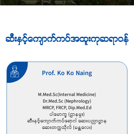
ဆီးနှင့်ကျောက်ကပ်အထူးကုဆရာဝန်
Prof. Ko Ko Naing
M.Med.Sc(Internal Medicine)
Dr.Med.Sc (Nephrology)
MRCP, FRCP, Dip.Med.Ed
ပါမောက္ခ (ဌာနမှူး)
ဆီးနှင့်ကျောက်ကပ်ရောဂါ ဆေးပညာဌာန
ဆေးတက္ကသိုလ် (မန္တလေး)