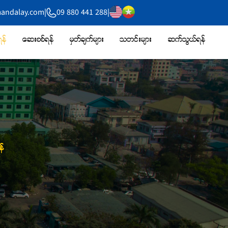
mandalay.com
|
09 880 441 288
|
န်
ဆေးစစ်ရန်
မှတ်ချက်များ
သတင်းများ
ဆက်သွယ်ရန်
်