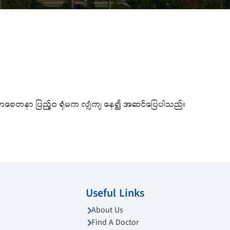
ေတ္တာစေတနာ ပြည့်ဝ ရုံမက လျှံကျ နေ၍ အဆင်ပြေပါသည်။
Useful Links
About Us
Find A Doctor