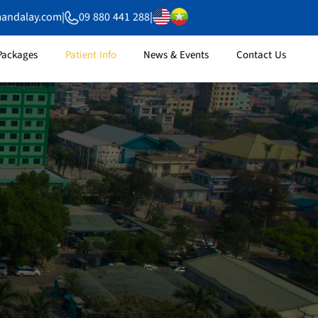
mandalay.com
|
09 880 441 288
|
Packages
Patient Info
News & Events
Contact Us