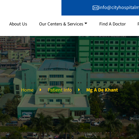
info@cityhospital
About Us
Our Centers & Services
Find A Doctor
Home
Patient Info
Mg A De Khant