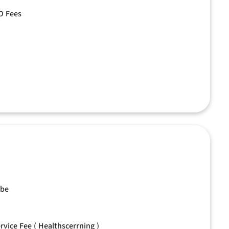
O Fees
ube
rvice Fee ( Healthscerrning )