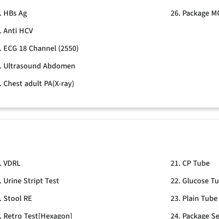
. HBs Ag
26. Package M
. Anti HCV
. ECG 18 Channel (2550)
. Ultrasound Abdomen
. Chest adult PA(X-ray)
. VDRL
21. CP Tube
. Urine Stript Test
22. Glucose T
. Stool RE
23. Plain Tube
. Retro Test[Hexagon]
24. Package Se