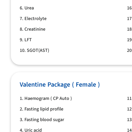
6. Urea
16
7. Electrolyte
17
8. Creatinine
18
9. LFT
19
10. SGOT(AST)
20
Valentine Package ( Female )
1. Haemogram ( CP Auto )
11
2. Fasting lipid profile
12
3. Fasting blood sugar
13
4. Uric acid
14