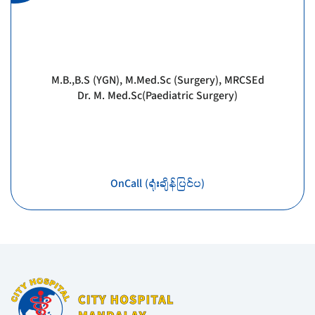
M.B.,B.S (YGN), M.Med.Sc (Surgery), MRCSEd
Dr. M. Med.Sc(Paediatric Surgery)
OnCall (ရုံးချိန်ပြင်ပ)