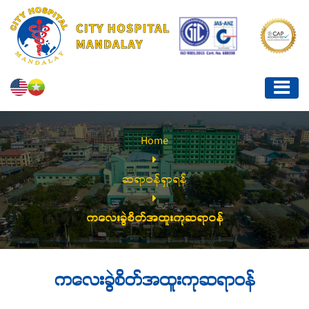
Home
ဆရာဝန်ရှာရန်
ကလေးခွဲစိတ်အထူးကုဆရာဝန်
ကလေးခွဲစိတ်အထူးကုဆရာဝန်