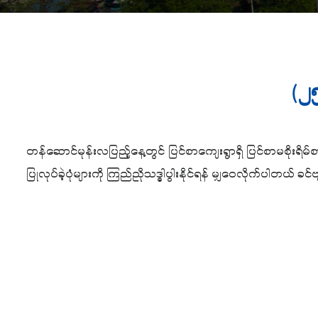
(၂
တန်ဆောင်မုန်းလပြည့်နေ့တွင် ပြင်စာကျေးရွာရှိ ပြင်စာမစိုးရိမ်စ
ပြုလုပ်ခဲ့ပုံများကို ကြည်ညိုသဒ္ဓါပွါးနိုင်ရန် မျှဝေလိုက်ပါတယ် ခင်ဗ