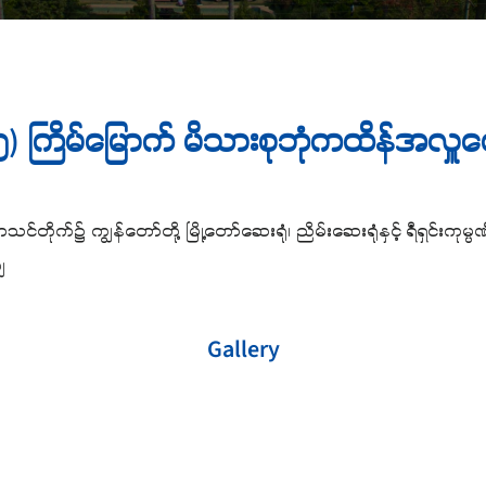
၅) ကြိမ်မြောက် မိသားစုဘုံကထိန်အလှူတ
ာသင်တိုက်၌ ကျွန်တော်တို့ မြို့တော်ဆေးရုံ၊ ညိမ်းဆေးရုံနှင့် ရီရှင်း
ျ
Gallery