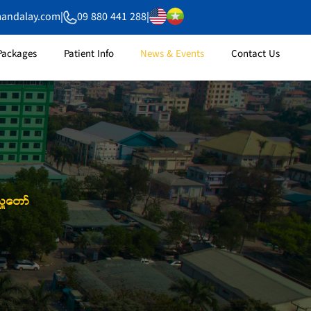
mandalay.com
|
09 880 441 288
|
Packages
Patient Info
News & Events
Contact Us
ှူတော်