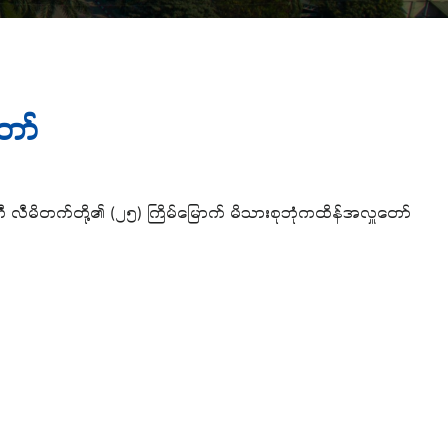
ော်
ကုမ္ပဏီ လီမိတက်တို့၏ (၂၅) ကြိမ်မြောက် မိသားစုဘုံကထိန်အလှူတော်