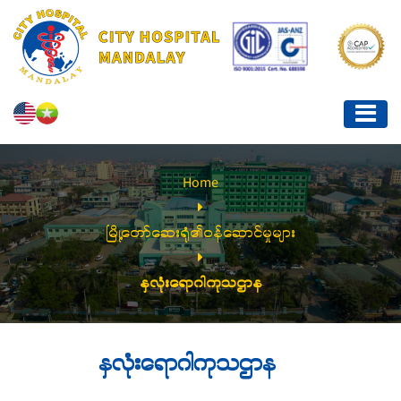
Home
မြို့တော်ဆေးရုံ၏ဝန်ဆောင်မှုများ
နှလုံးရောဂါကုသဌာန
နှလုံးရောဂါကုသဌာန